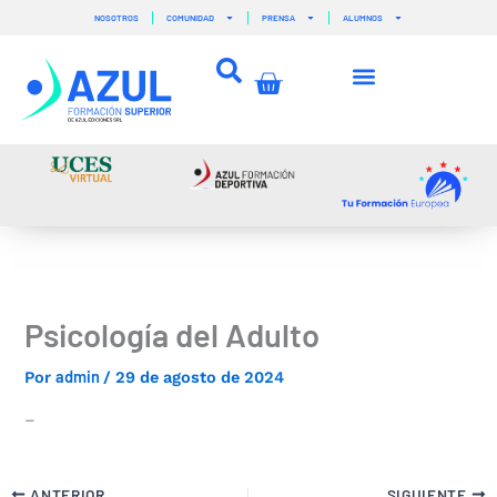
Ir
NOSOTROS
COMUNIDAD
PRENSA
ALUMNOS
al
contenido
Carrito
Psicología del Adulto
admin
Por
/
29 de agosto de 2024
–
ANTERIOR
SIGUIENTE