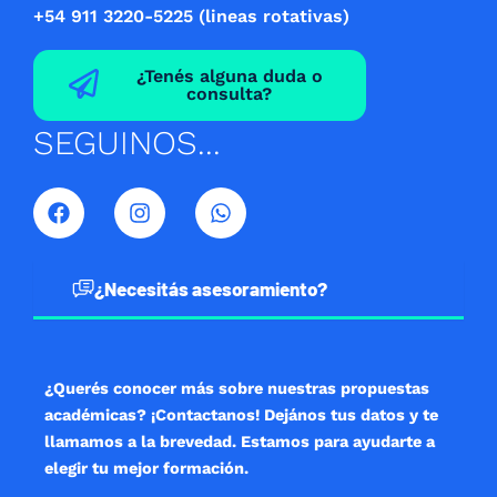
+54 911 3220-5225 (lineas rotativas)
¿Tenés alguna duda o
consulta?
SEGUINOS...
F
I
W
a
n
h
c
s
a
e
t
t
b
a
s
¿Necesitás asesoramiento?
o
g
a
o
r
p
k
a
p
m
¿Querés conocer más sobre nuestras propuestas
académicas? ¡Contactanos! Dejános tus datos y te
llamamos a la brevedad. Estamos para ayudarte a
elegir tu mejor formación.