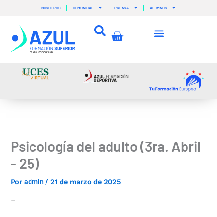
Ir
NOSOTROS
COMUNIDAD
PRENSA
ALUMNOS
al
contenido
Carrito
Psicología del adulto (3ra. Abril
- 25)
admin
Por
/
21 de marzo de 2025
–