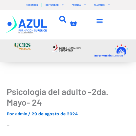
Ir
NOSOTROS
COMUNIDAD
PRENSA
ALUMNOS
al
contenido
Carrito
Psicología del adulto -2da.
Mayo- 24
admin
Por
/
29 de agosto de 2024
–