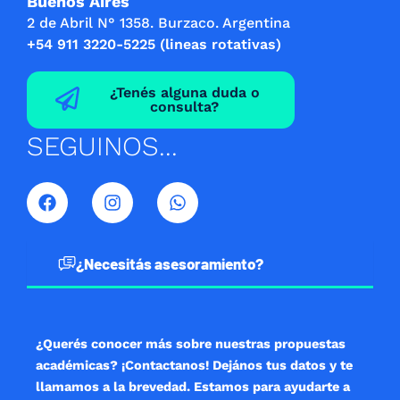
Buenos Aires
2 de Abril N° 1358. Burzaco. Argentina
+54 911 3220-5225 (lineas rotativas)
¿Tenés alguna duda o
consulta?
SEGUINOS...
F
I
W
a
n
h
c
s
a
e
t
t
b
a
s
¿Necesitás asesoramiento?
o
g
a
o
r
p
k
a
p
m
¿Querés conocer más sobre nuestras propuestas
académicas? ¡Contactanos! Dejános tus datos y te
llamamos a la brevedad. Estamos para ayudarte a