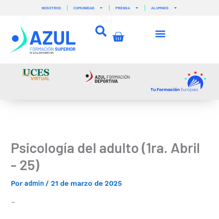
Ir
NOSOTROS
COMUNIDAD
PRENSA
ALUMNOS
al
contenido
Carrito
Psicología del adulto (1ra. Abril
- 25)
admin
Por
/
21 de marzo de 2025
–