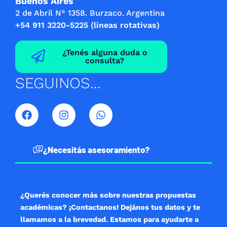
Buenos Aires
2 de Abril N° 1358. Burzaco. Argentina
+54 911 3220-5225 (lineas rotativas)
¿Tenés alguna duda o
consulta?
SEGUINOS...
F
I
W
a
n
h
c
s
a
e
t
t
b
a
s
¿Necesitás asesoramiento?
o
g
a
o
r
p
k
a
p
m
¿Querés conocer más sobre nuestras propuestas
académicas? ¡Contactanos! Dejános tus datos y te
llamamos a la brevedad. Estamos para ayudarte a