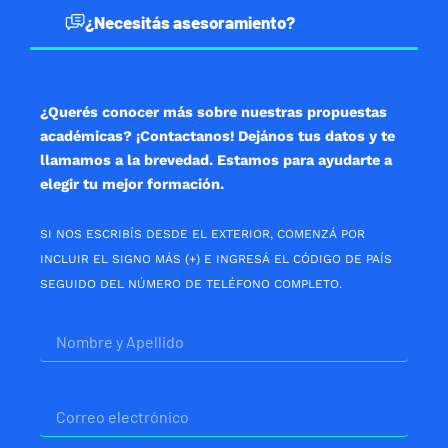
b
a
s
¿Necesitás asesoramiento?
o
g
a
o
r
p
k
a
p
m
¿Querés conocer más sobre nuestras propuestas
académicas? ¡Contactanos! Dejános tus datos y te
llamamos a la brevedad. Estamos para ayudarte a
elegir tu mejor formación.
SI NOS ESCRIBÍS DESDE EL EXTERIOR, COMENZÁ POR
INCLUIR EL SIGNO MÁS (+) E INGRESÁ EL CÓDIGO DE PAÍS
SEGUIDO DEL NÚMERO DE TELÉFONO COMPLETO.
Nombre
Correo
electrónico