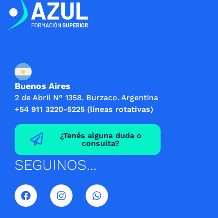
Buenos Aires
2 de Abril N° 1358. Burzaco. Argentina
+54 911 3220-5225 (lineas rotativas)
¿Tenés alguna duda o
consulta?
SEGUINOS...
F
I
W
a
n
h
c
s
a
e
t
t