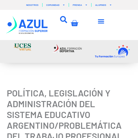
Ir
NOSOTROS
COMUNIDAD
PRENSA
ALUMNOS
al
contenido
Carrito
POLÍTICA, LEGISLACIÓN Y
ADMINISTRACIÓN DEL
SISTEMA EDUCATIVO
ARGENTINO/PROBLEMÁTICA
DEL TRABAJO PROFESIONAL