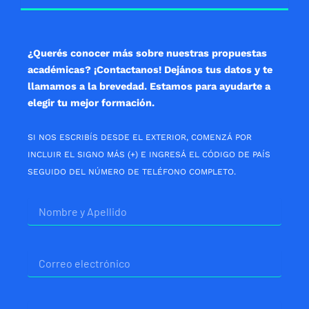
o
g
a
o
r
p
k
a
p
m
¿Querés conocer más sobre nuestras propuestas
académicas? ¡Contactanos! Dejános tus datos y te
llamamos a la brevedad. Estamos para ayudarte a
elegir tu mejor formación.
SI NOS ESCRIBÍS DESDE EL EXTERIOR, COMENZÁ POR
INCLUIR EL SIGNO MÁS (+) E INGRESÁ EL CÓDIGO DE PAÍS
SEGUIDO DEL NÚMERO DE TELÉFONO COMPLETO.
Nombre
Correo
electrónico
Telefono