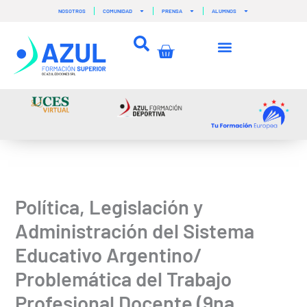
Ir
NOSOTROS
COMUNIDAD
PRENSA
ALUMNOS
al
contenido
Carrito
Política, Legislación y
Administración del Sistema
Educativo Argentino/
Problemática del Trabajo
Profesional Docente (9na.