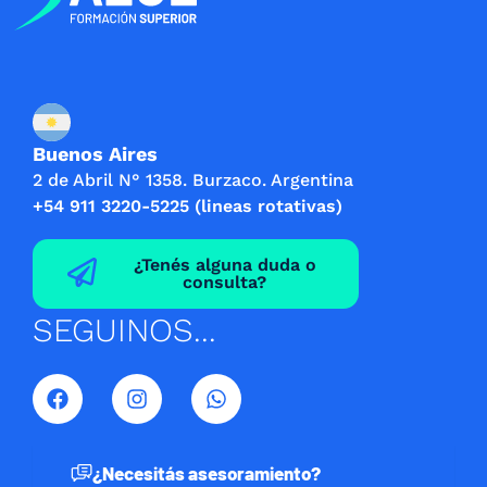
Buenos Aires
2 de Abril N° 1358. Burzaco. Argentina
+54 911 3220-5225 (lineas rotativas)
¿Tenés alguna duda o
consulta?
SEGUINOS...
F
I
W
a
n
h
c
s
a
e
t
t
b
a
s
¿Necesitás asesoramiento?