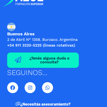
Buenos Aires
2 de Abril N° 1358. Burzaco. Argentina
+54 911 3220-5225 (lineas rotativas)
¿Tenés alguna duda o
consulta?
SEGUINOS...
F
I
W
a
n
h
c
s
a
e
t
t
b
a
s
¿Necesitás asesoramiento?