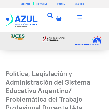
Ir
NOSOTROS
COMUNIDAD
PRENSA
ALUMNOS
al
contenido
Carrito
Política, Legislación y
Administración del Sistema
Educativo Argentino/
Problemática del Trabajo
Profesional Docente (4ta.