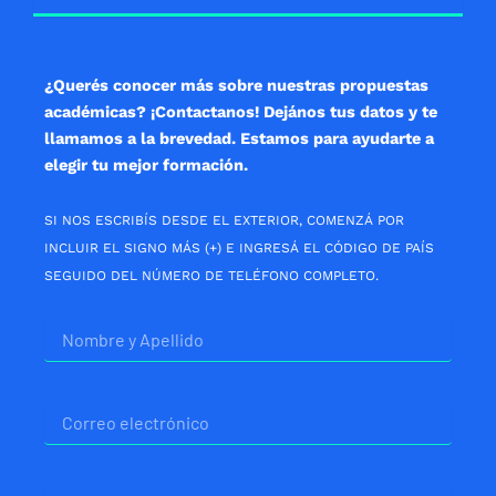
o
g
a
o
r
p
k
a
p
m
¿Querés conocer más sobre nuestras propuestas
académicas? ¡Contactanos! Dejános tus datos y te
llamamos a la brevedad. Estamos para ayudarte a
elegir tu mejor formación.
SI NOS ESCRIBÍS DESDE EL EXTERIOR, COMENZÁ POR
INCLUIR EL SIGNO MÁS (+) E INGRESÁ EL CÓDIGO DE PAÍS
SEGUIDO DEL NÚMERO DE TELÉFONO COMPLETO.
Nombre
Correo
electrónico
Telefono