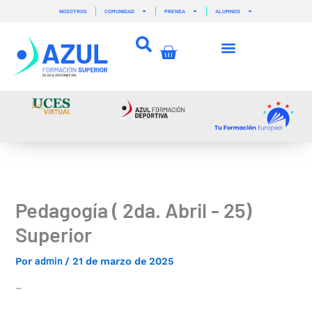
Ir
NOSOTROS
COMUNIDAD
PRENSA
ALUMNOS
al
contenido
Carrito
Pedagogía ( 2da. Abril - 25)
Superior
admin
Por
/
21 de marzo de 2025
–