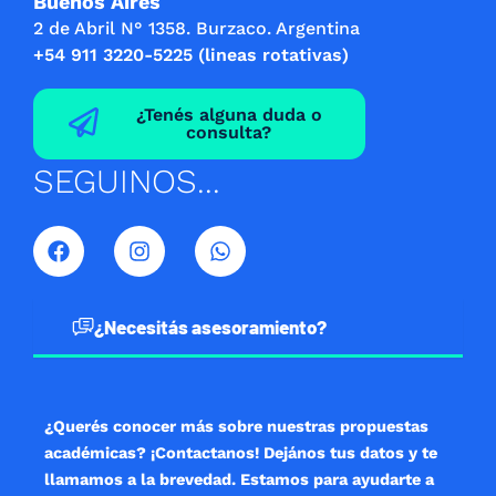
Buenos Aires
2 de Abril N° 1358. Burzaco. Argentina
+54 911 3220-5225 (lineas rotativas)
¿Tenés alguna duda o
consulta?
SEGUINOS...
F
I
W
a
n
h
c
s
a
e
t
t
b
a
s
¿Necesitás asesoramiento?
o
g
a
o
r
p
k
a
p
m
¿Querés conocer más sobre nuestras propuestas
académicas? ¡Contactanos! Dejános tus datos y te
llamamos a la brevedad. Estamos para ayudarte a