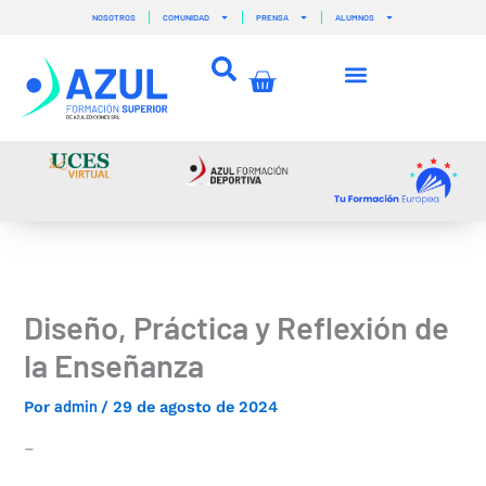
Ir
NOSOTROS
COMUNIDAD
PRENSA
ALUMNOS
al
contenido
Carrito
Diseño, Práctica y Reflexión de
la Enseñanza
admin
Por
/
29 de agosto de 2024
–