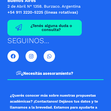
Buenos Aires
2 de Abril N° 1358. Burzaco. Argentina
+54 911 3220-5225 (lineas rotativas)
¿Tenés alguna duda o
consulta?
SEGUINOS...
F
I
W
a
n
h
c
s
a
e
t
t
b
a
s
¿Necesitás asesoramiento?
o
g
a
o
r
p
k
a
p
m
¿Querés conocer más sobre nuestras propuestas
académicas? ¡Contactanos! Dejános tus datos y te
llamamos a la brevedad. Estamos para ayudarte a