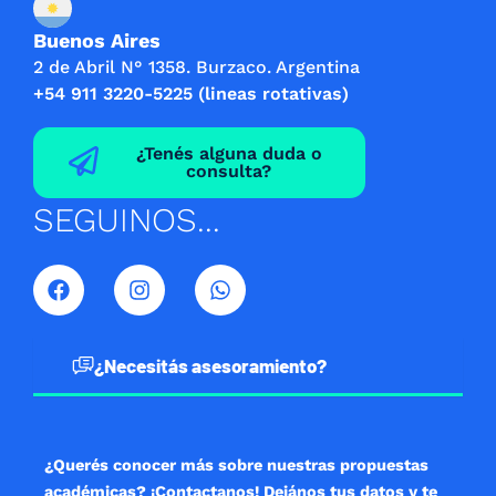
Buenos Aires
2 de Abril N° 1358. Burzaco. Argentina
+54 911 3220-5225 (lineas rotativas)
¿Tenés alguna duda o
consulta?
SEGUINOS...
F
I
W
a
n
h
c
s
a
e
t
t
b
a
s
¿Necesitás asesoramiento?
o
g
a
o
r
p
k
a
p
m
¿Querés conocer más sobre nuestras propuestas
académicas? ¡Contactanos! Dejános tus datos y te