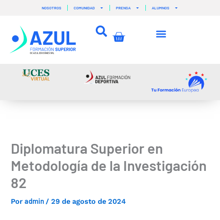
Ir
NOSOTROS
COMUNIDAD
PRENSA
ALUMNOS
al
contenido
Carrito
Diplomatura Superior en
Metodología de la Investigación
82
admin
Por
/
29 de agosto de 2024
–