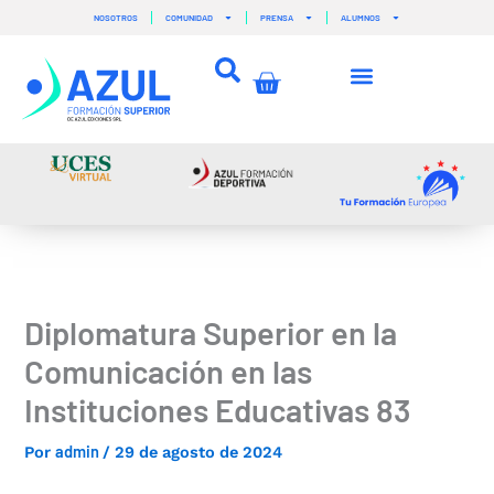
Ir
NOSOTROS
COMUNIDAD
PRENSA
ALUMNOS
al
contenido
Carrito
Diplomatura Superior en la
Comunicación en las
Instituciones Educativas 83
admin
Por
/
29 de agosto de 2024
–