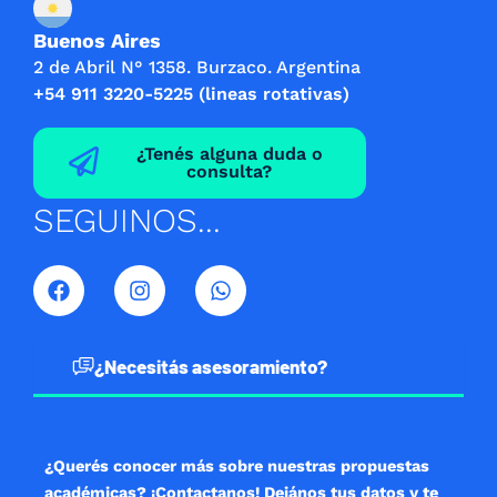
Buenos Aires
2 de Abril N° 1358. Burzaco. Argentina
+54 911 3220-5225 (lineas rotativas)
¿Tenés alguna duda o
consulta?
SEGUINOS...
F
I
W
a
n
h
c
s
a
e
t
t
b
a
s
¿Necesitás asesoramiento?
o
g
a
o
r
p
k
a
p
m
¿Querés conocer más sobre nuestras propuestas
académicas? ¡Contactanos! Dejános tus datos y te