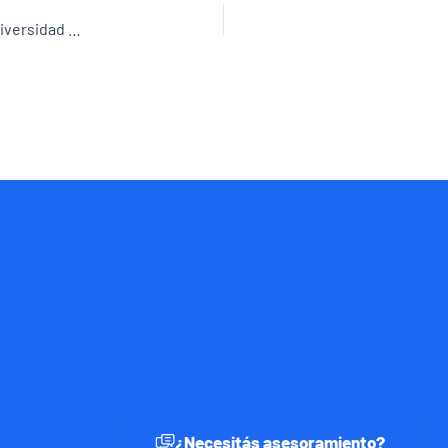
Diplomatura Superior en el Estudio de la Vida y la Biodiversidad en el Siglo XXI 100
¿Necesitás asesoramiento?