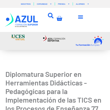
Ir
NOSOTROS
COMUNIDAD
PRENSA
ALUMNOS
al
contenido
Carrito
Diplomatura Superior en
Herramientas Didácticas -
Pedagógicas para la
Implementación de las TICS en
los Procesos de Enseñanza 77