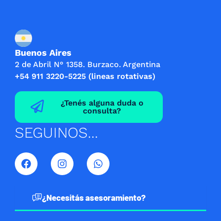
Buenos Aires
2 de Abril N° 1358. Burzaco. Argentina
+54 911 3220-5225 (lineas rotativas)
¿Tenés alguna duda o
consulta?
SEGUINOS...
F
I
W
a
n
h
c
s
a
e
t
t
b
a
s
¿Necesitás asesoramiento?
o
g
a
o
r
p