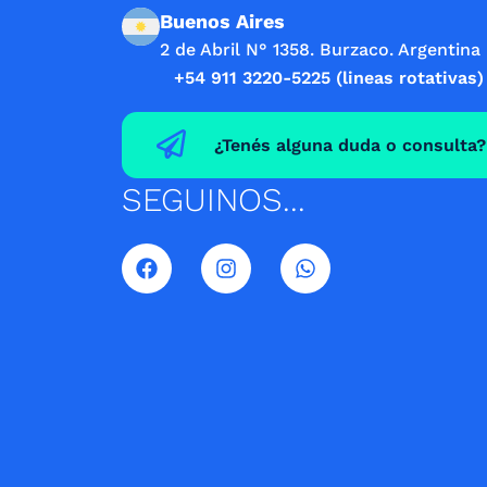
Buenos Aires
2 de Abril N° 1358. Burzaco. Argentina
+54 911 3220-5225 (lineas rotativas)
¿Tenés alguna duda o consulta?
SEGUINOS...
F
I
W
a
n
h
c
s
a
e
t
t
b
a
s
o
g
a
o
r
p
k
a
p
m