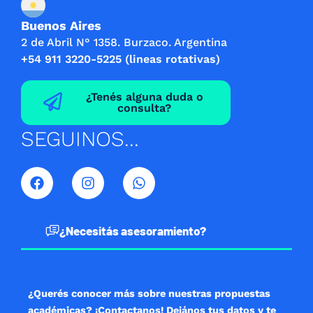
Buenos Aires
2 de Abril N° 1358. Burzaco. Argentina
+54 911 3220-5225 (lineas rotativas)
¿Tenés alguna duda o
consulta?
SEGUINOS...
F
I
W
a
n
h
c
s
a
e
t
t
b
a
s
¿Necesitás asesoramiento?
o
g
a
o
r
p
k
a
p
m
¿Querés conocer más sobre nuestras propuestas
académicas? ¡Contactanos! Dejános tus datos y te