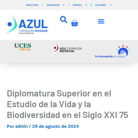
Ir
NOSOTROS
COMUNIDAD
PRENSA
ALUMNOS
al
contenido
Carrito
Diplomatura Superior en el
Estudio de la Vida y la
Biodiversidad en el Siglo XXI 75
admin
Por
/
29 de agosto de 2024
–