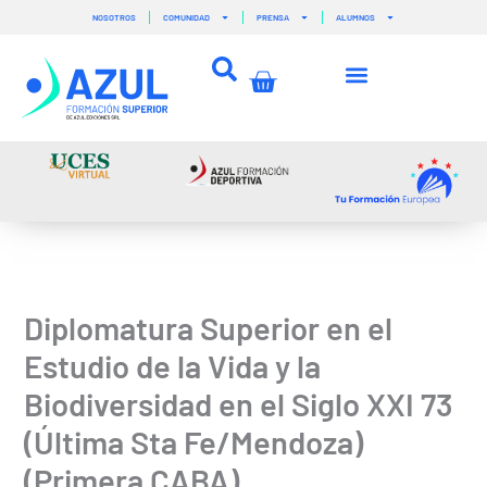
Ir
NOSOTROS
COMUNIDAD
PRENSA
ALUMNOS
al
contenido
Carrito
Diplomatura Superior en el
Estudio de la Vida y la
Biodiversidad en el Siglo XXI 73
(Última Sta Fe/Mendoza)
(Primera CABA)