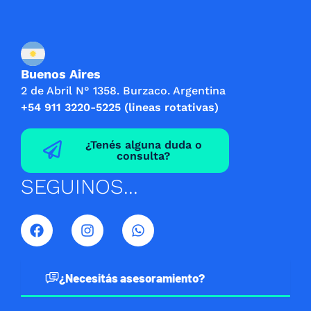
Buenos Aires
2 de Abril N° 1358. Burzaco. Argentina
+54 911 3220-5225 (lineas rotativas)
¿Tenés alguna duda o
consulta?
SEGUINOS...
F
I
W
a
n
h
c
s
a
e
t
t
b
a
s
¿Necesitás asesoramiento?
o
g
a
o
r
p