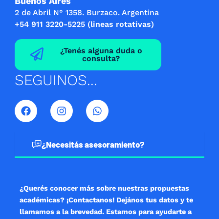
Buenos Aires
2 de Abril N° 1358. Burzaco. Argentina
+54 911 3220-5225 (lineas rotativas)
¿Tenés alguna duda o
consulta?
SEGUINOS...
F
I
W
a
n
h
c
s
a
e
t
t
b
a
s
¿Necesitás asesoramiento?
o
g
a
o
r
p
k
a
p
m
¿Querés conocer más sobre nuestras propuestas
académicas? ¡Contactanos! Dejános tus datos y te
llamamos a la brevedad. Estamos para ayudarte a