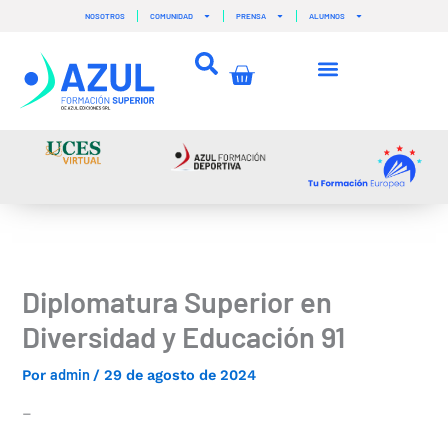
Ir
NOSOTROS
COMUNIDAD
PRENSA
ALUMNOS
al
contenido
Carrito
Diplomatura Superior en
Diversidad y Educación 91
admin
Por
/
29 de agosto de 2024
–