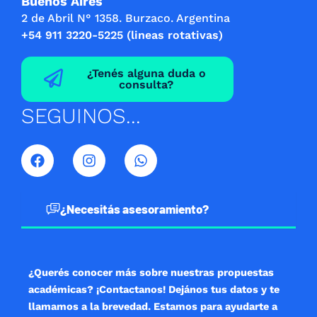
Buenos Aires
2 de Abril N° 1358. Burzaco. Argentina
+54 911 3220-5225 (lineas rotativas)
¿Tenés alguna duda o
consulta?
SEGUINOS...
F
I
W
a
n
h
c
s
a
e
t
t
b
a
s
¿Necesitás asesoramiento?
o
g
a
o
r
p
k
a
p
m
¿Querés conocer más sobre nuestras propuestas
académicas? ¡Contactanos! Dejános tus datos y te
llamamos a la brevedad. Estamos para ayudarte a