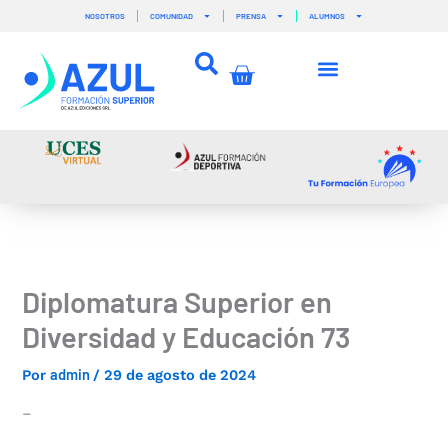
Ir
NOSOTROS
COMUNIDAD
PRENSA
ALUMNOS
al
contenido
Carrito
Diplomatura Superior en
Diversidad y Educación 73
admin
Por
/
29 de agosto de 2024
–