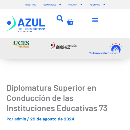
Ir
NOSOTROS
COMUNIDAD
PRENSA
ALUMNOS
al
contenido
Carrito
Diplomatura Superior en
Conducción de las
Instituciones Educativas 73
admin
Por
/
29 de agosto de 2024
–