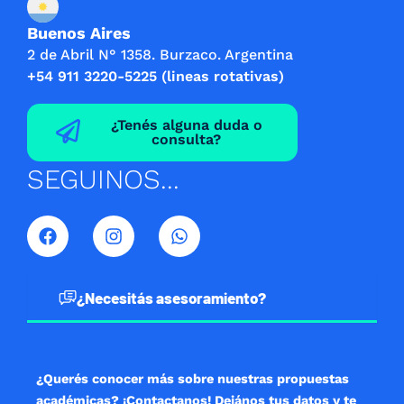
Buenos Aires
2 de Abril N° 1358. Burzaco. Argentina
+54 911 3220-5225 (lineas rotativas)
¿Tenés alguna duda o
consulta?
SEGUINOS...
F
I
W
a
n
h
c
s
a
e
t
t
b
a
s
¿Necesitás asesoramiento?
o
g
a
o
r
p
k
a
p
m
¿Querés conocer más sobre nuestras propuestas
académicas? ¡Contactanos! Dejános tus datos y te