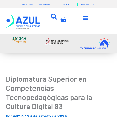
Ir
NOSOTROS
COMUNIDAD
PRENSA
ALUMNOS
al
contenido
Carrito
Diplomatura Superior en
Competencias
Tecnopedagógicas para la
Cultura Digital 83
admin
Por
/
29 de agosto de 2024