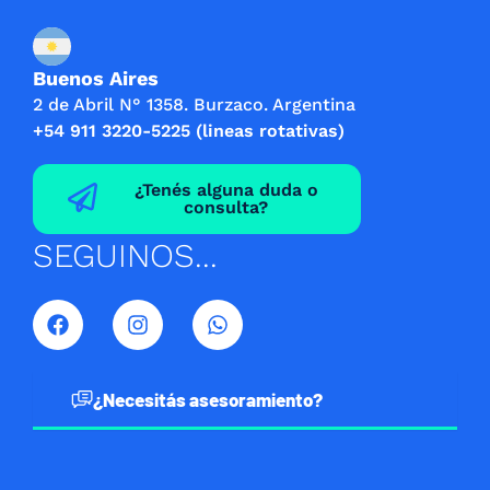
Buenos Aires
2 de Abril N° 1358. Burzaco. Argentina
+54 911 3220-5225 (lineas rotativas)
¿Tenés alguna duda o
consulta?
SEGUINOS...
F
I
W
a
n
h
c
s
a
e
t
t
b
a
s
¿Necesitás asesoramiento?
o
g
a
o
r
p
k
a
p
m