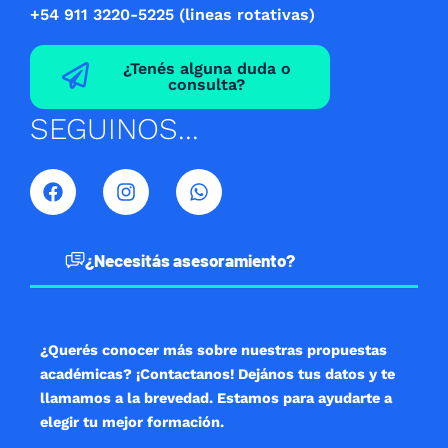
+54 911 3220-5225 (lineas rotativas)
¿Tenés alguna duda o
consulta?
SEGUINOS...
F
I
W
a
n
h
c
s
a
e
t
t
b
a
s
¿Necesitás asesoramiento?
o
g
a
o
r
p
k
a
p
m
¿Querés conocer más sobre nuestras propuestas
académicas? ¡Contactanos! Dejános tus datos y te
llamamos a la brevedad. Estamos para ayudarte a
elegir tu mejor formación.