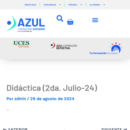
Ir
NOSOTROS
COMUNIDAD
PRENSA
ALUMNOS
al
contenido
Carrito
Didáctica (2da. Julio-24)
admin
Por
/
29 de agosto de 2024
–
ANTERIOR
SIGUIENTE