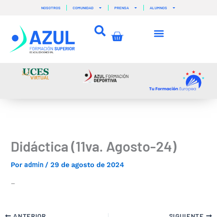
Ir
NOSOTROS
COMUNIDAD
PRENSA
ALUMNOS
al
contenido
Carrito
Didáctica (11va. Agosto-24)
admin
Por
/
29 de agosto de 2024
–
ANTERIOR
SIGUIENTE