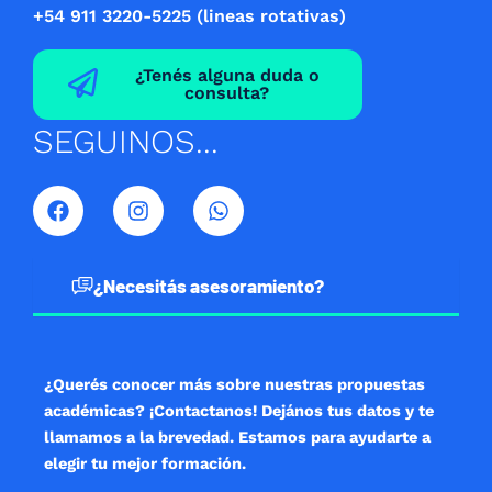
+54 911 3220-5225 (lineas rotativas)
¿Tenés alguna duda o
consulta?
SEGUINOS...
F
I
W
a
n
h
c
s
a
e
t
t
b
a
s
¿Necesitás asesoramiento?
o
g
a
o
r
p
k
a
p
m
¿Querés conocer más sobre nuestras propuestas
académicas? ¡Contactanos! Dejános tus datos y te
llamamos a la brevedad. Estamos para ayudarte a
elegir tu mejor formación.