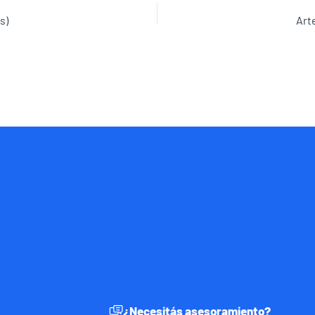
s)
Art
¿Necesitás asesoramiento?