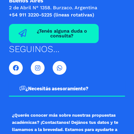
Buenos Aires
2 de Abril N° 1358. Burzaco. Argentina
+54 911 3220-5225 (lineas rotativas)
¿Tenés alguna duda o
consulta?
SEGUINOS...
F
I
W
a
n
h
c
s
a
e
t
t
b
a
s
¿Necesitás asesoramiento?
o
g
a
o
r
p
k
a
p
m
¿Querés conocer más sobre nuestras propuestas
académicas? ¡Contactanos! Dejános tus datos y te
llamamos a la brevedad. Estamos para ayudarte a