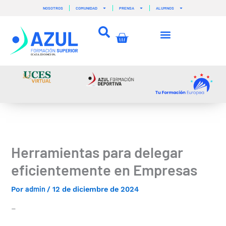
Ir
NOSOTROS
COMUNIDAD
PRENSA
ALUMNOS
al
contenido
Carrito
Herramientas para delegar
eficientemente en Empresas
admin
Por
/
12 de diciembre de 2024
–