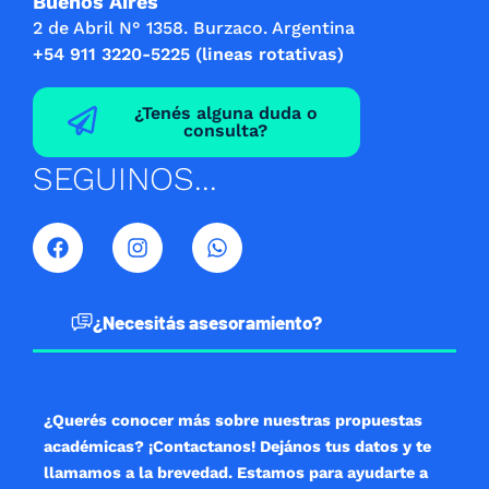
Buenos Aires
2 de Abril N° 1358. Burzaco. Argentina
+54 911 3220-5225 (lineas rotativas)
¿Tenés alguna duda o
consulta?
SEGUINOS...
F
I
W
a
n
h
c
s
a
e
t
t
b
a
s
¿Necesitás asesoramiento?
o
g
a
o
r
p
k
a
p
m
¿Querés conocer más sobre nuestras propuestas
académicas? ¡Contactanos! Dejános tus datos y te
llamamos a la brevedad. Estamos para ayudarte a