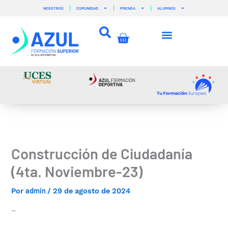
Ir
NOSOTROS
COMUNIDAD
PRENSA
ALUMNOS
al
contenido
Carrito
Construcción de Ciudadanía
(4ta. Noviembre-23)
admin
Por
/
29 de agosto de 2024
–