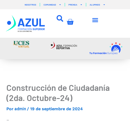
Ir
NOSOTROS
COMUNIDAD
PRENSA
ALUMNOS
al
contenido
Carrito
Construcción de Ciudadanía
(2da. Octubre-24)
admin
Por
/
19 de septiembre de 2024
–