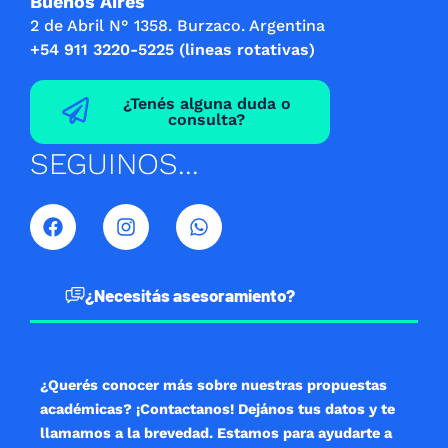
Buenos Aires
2 de Abril N° 1358. Burzaco. Argentina
+54 911 3220-5225 (lineas rotativas)
¿Tenés alguna duda o
consulta?
SEGUINOS...
F
I
W
a
n
h
c
s
a
e
t
t
b
a
s
¿Necesitás asesoramiento?
o
g
a
o
r
p
k
a
p
m
¿Querés conocer más sobre nuestras propuestas
académicas? ¡Contactanos! Dejános tus datos y te
llamamos a la brevedad. Estamos para ayudarte a