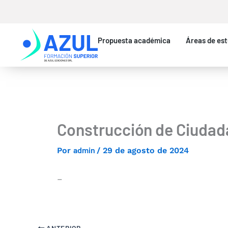
Ir
al
contenido
Propuesta académica
Áreas de est
Construcción de Ciudadan
admin
Por
/
29 de agosto de 2024
–
ANTERIOR