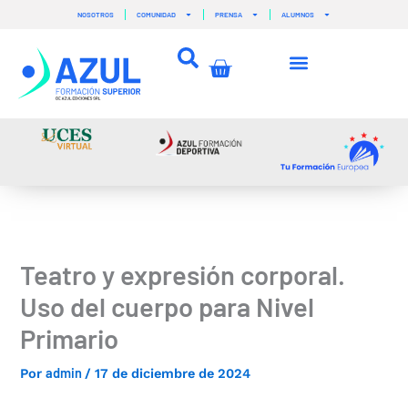
Ir
NOSOTROS
COMUNIDAD
PRENSA
ALUMNOS
al
contenido
Carrito
Teatro y expresión corporal.
Uso del cuerpo para Nivel
Primario
admin
Por
/
17 de diciembre de 2024
–