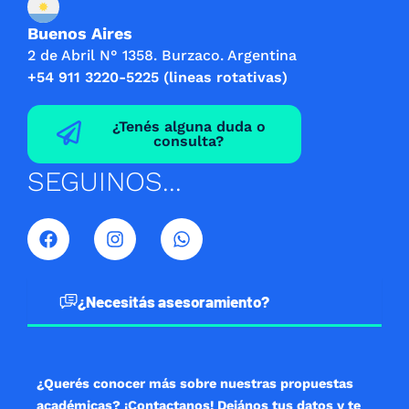
Buenos Aires
2 de Abril N° 1358. Burzaco. Argentina
+54 911 3220-5225 (lineas rotativas)
¿Tenés alguna duda o
consulta?
SEGUINOS...
F
I
W
a
n
h
c
s
a
e
t
t
b
a
s
¿Necesitás asesoramiento?
o
g
a
o
r
p
k
a
p
m
¿Querés conocer más sobre nuestras propuestas
académicas? ¡Contactanos! Dejános tus datos y te