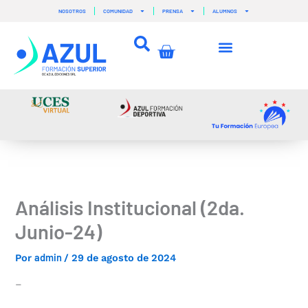
Ir
NOSOTROS
COMUNIDAD
PRENSA
ALUMNOS
al
contenido
Carrito
Análisis Institucional (2da.
Junio-24)
admin
Por
/
29 de agosto de 2024
–