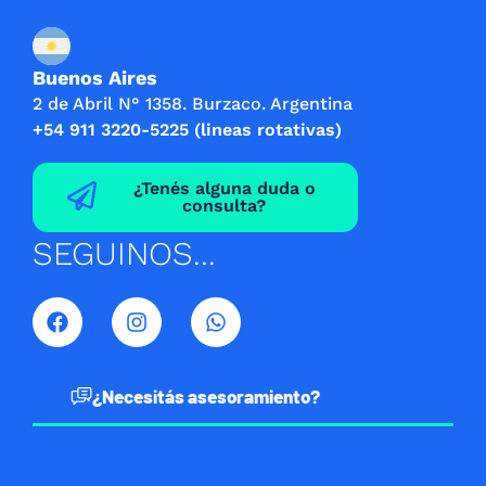
Buenos Aires
2 de Abril N° 1358. Burzaco. Argentina
+54 911 3220-5225 (lineas rotativas)
¿Tenés alguna duda o
consulta?
SEGUINOS...
F
I
W
a
n
h
c
s
a
e
t
t
b
a
s
¿Necesitás asesoramiento?
o
g
a
o
r
p
k
a
p
m