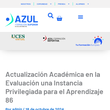
Ir
NOSOTROS
COMUNIDAD
PRENSA
ALUMNOS
al
contenido
Carrito
Actualización Académica en la
Evaluación una Instancia
Privilegiada para el Aprendizaje
86
admin
Por
/
18 de octubre de 2024