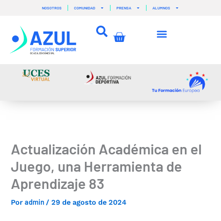
Ir
NOSOTROS
COMUNIDAD
PRENSA
ALUMNOS
al
contenido
Carrito
Actualización Académica en el
Juego, una Herramienta de
Aprendizaje 83
admin
Por
/
29 de agosto de 2024
–