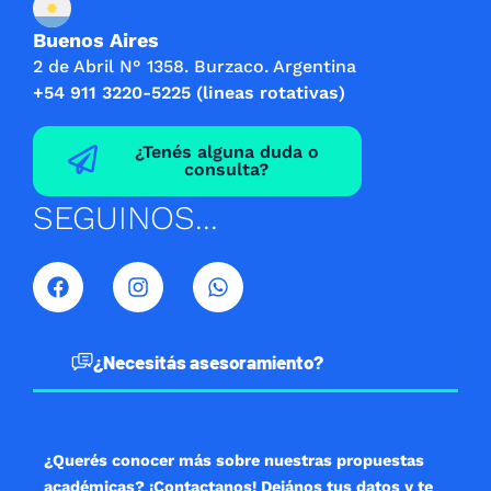
Buenos Aires
2 de Abril N° 1358. Burzaco. Argentina
+54 911 3220-5225 (lineas rotativas)
¿Tenés alguna duda o
consulta?
SEGUINOS...
F
I
W
a
n
h
c
s
a
e
t
t
b
a
s
¿Necesitás asesoramiento?
o
g
a
o
r
p
k
a
p
m
¿Querés conocer más sobre nuestras propuestas
académicas? ¡Contactanos! Dejános tus datos y te