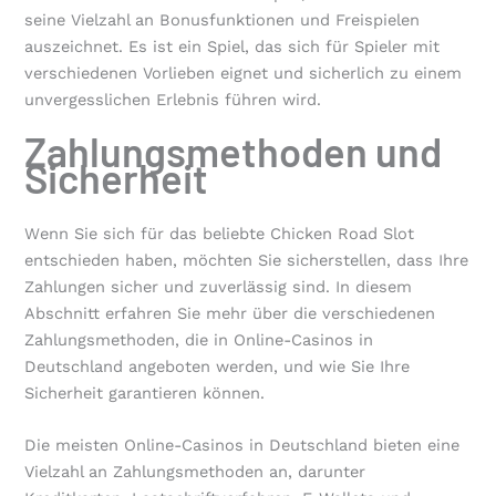
seine Vielzahl an Bonusfunktionen und Freispielen
auszeichnet. Es ist ein Spiel, das sich für Spieler mit
verschiedenen Vorlieben eignet und sicherlich zu einem
unvergesslichen Erlebnis führen wird.
Zahlungsmethoden und
Sicherheit
Wenn Sie sich für das beliebte Chicken Road Slot
entschieden haben, möchten Sie sicherstellen, dass Ihre
Zahlungen sicher und zuverlässig sind. In diesem
Abschnitt erfahren Sie mehr über die verschiedenen
Zahlungsmethoden, die in Online-Casinos in
Deutschland angeboten werden, und wie Sie Ihre
Sicherheit garantieren können.
Die meisten Online-Casinos in Deutschland bieten eine
Vielzahl an Zahlungsmethoden an, darunter