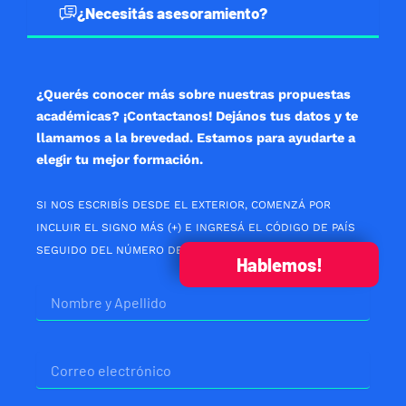
b
a
s
¿Necesitás asesoramiento?
o
g
a
o
r
p
k
a
p
m
¿Querés conocer más sobre nuestras propuestas
académicas? ¡Contactanos! Dejános tus datos y te
llamamos a la brevedad. Estamos para ayudarte a
elegir tu mejor formación.
SI NOS ESCRIBÍS DESDE EL EXTERIOR, COMENZÁ POR
INCLUIR EL SIGNO MÁS (+) E INGRESÁ EL CÓDIGO DE PAÍS
SEGUIDO DEL NÚMERO DE TELÉFONO COMPLETO.
Hablemos!
Nombre
Correo
electrónico