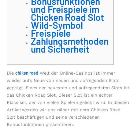
Bonusfunktionen
und Freispiele im
Chicken Road Slot
Wild-Symbol
Freispiele
Zahlungsmethoden
und Sicherheit
chiken road
Die
Welt der Online-Casinos ist immer
wieder aufs Neue von neuen und aufregenden Slots
geprägt. Eines der neuesten und aufregendsten Slots ist
das Chicken Road Slot. Dieser Slot ist ein echter
Klassiker, der von vielen Spielern geliebt wird. In diesem
Artikel werden wir uns näher mit dem Chicken Road
Slot beschäftigen und seine verschiedenen
Bonusfunktionen präsentieren.