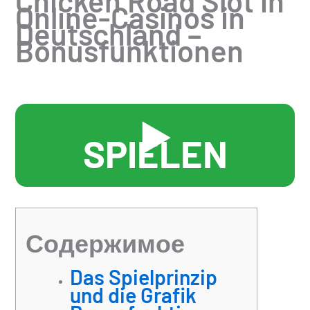
Chicken Road Slot in
Online-Casinos in
Deutschland –
Bonusfunktionen
▶️
SPIELEN
Содержимое
Das Spielprinzip
und die Grafik