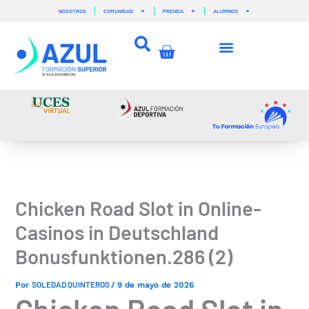
Ir
NOSOTROS
COMUNIDAD
PRENSA
ALUMNOS
al
contenido
Carrito
Chicken Road Slot in Online-
Casinos in Deutschland
Bonusfunktionen.286 (2)
SOLEDAD QUINTEROS
Por
/
9 de mayo de 2026