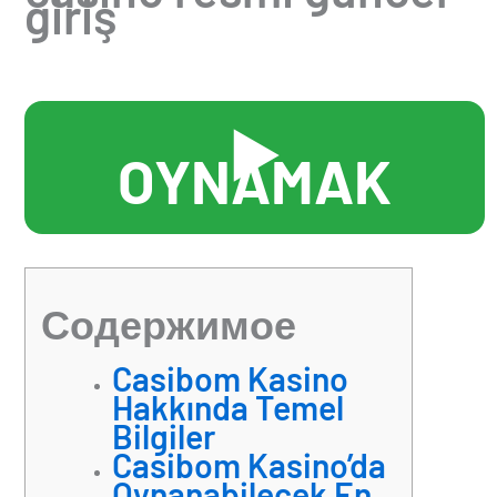
giriş
▶️
OYNAMAK
Содержимое
Casibom Kasino
Hakkında Temel
Bilgiler
Casibom Kasino’da
Oynanabilecek En