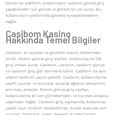
bilinen bu platform, kullanıcıların casibom güncel giriş
yapabilmeleri için güncel ve güvenli bir yol sunar. Bu,
kullanıcıların platformda güvenle oynayabilmelerini
sağlar.
Casibom Kasino
Hakkında Temel Bilgiler
Casibom, en popüler ve güvenilir kasino sitelerinden
biridir. Sitenin güncel giriş sayfası, kullanıcılarına 158
giriş imkanı sunar. Casibom, casıbom, casibom güncel
ve casibom giriş gibi terimlerle bilinir. Cadibom da aynı
sitenin farklı bir yazım şeklidir. Casibom, kullanıcılarına
çeşitli oyunlar ve bonuslar sunarak eğlence deneyimini
artırmayı amaçlar. Sitenin güncel giriş sayfası,
kullanıcılarına en son güncellemeleri ve oyunları kolayca
ulaşmaları sağlar. Casibom giriş sayfasında, kullanıcılar
çeşitli oyun türlerini deneyebilirler, bunlar arasında slot
oyunları, blackjack, poker, bakarat ve daha fazlası