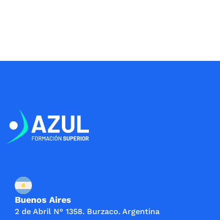
Buenos Aires
2 de Abril N° 1358. Burzaco. Argentina