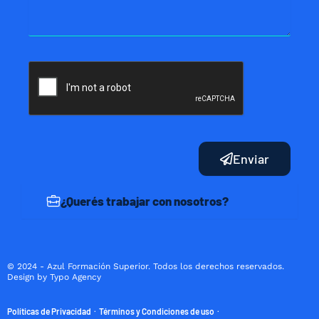
Enviar
¿Querés trabajar con nosotros?
© 2024 - Azul Formación Superior. Todos los derechos reservados.
Design by Typo Agency
Políticas de Privacidad
Términos y Condiciones de uso
·
·