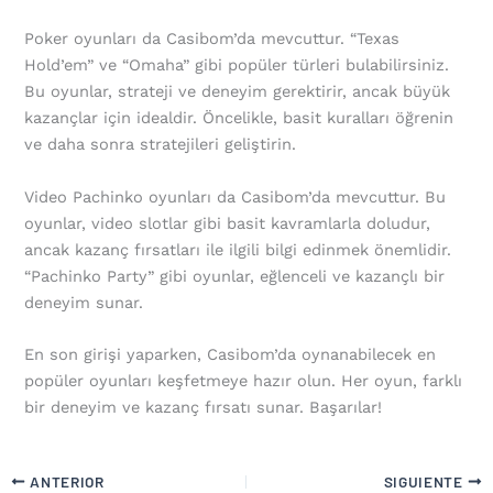
Poker oyunları da Casibom’da mevcuttur. “Texas
Hold’em” ve “Omaha” gibi popüler türleri bulabilirsiniz.
Bu oyunlar, strateji ve deneyim gerektirir, ancak büyük
kazançlar için idealdir. Öncelikle, basit kuralları öğrenin
ve daha sonra stratejileri geliştirin.
Video Pachinko oyunları da Casibom’da mevcuttur. Bu
oyunlar, video slotlar gibi basit kavramlarla doludur,
ancak kazanç fırsatları ile ilgili bilgi edinmek önemlidir.
“Pachinko Party” gibi oyunlar, eğlenceli ve kazançlı bir
deneyim sunar.
En son girişi yaparken, Casibom’da oynanabilecek en
popüler oyunları keşfetmeye hazır olun. Her oyun, farklı
bir deneyim ve kazanç fırsatı sunar. Başarılar!
ANTERIOR
SIGUIENTE