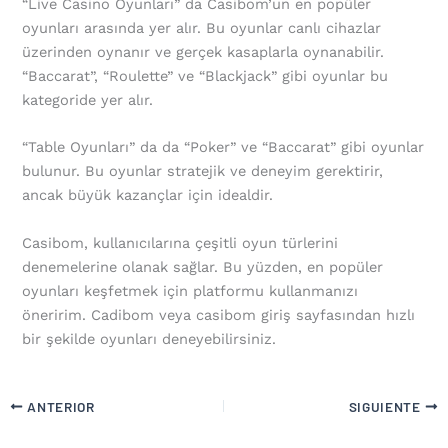
“Live Casino Oyunları” da Casibom’un en popüler
oyunları arasında yer alır. Bu oyunlar canlı cihazlar
üzerinden oynanır ve gerçek kasaplarla oynanabilir.
“Baccarat”, “Roulette” ve “Blackjack” gibi oyunlar bu
kategoride yer alır.
“Table Oyunları” da da “Poker” ve “Baccarat” gibi oyunlar
bulunur. Bu oyunlar stratejik ve deneyim gerektirir,
ancak büyük kazançlar için idealdir.
Casibom, kullanıcılarına çeşitli oyun türlerini
denemelerine olanak sağlar. Bu yüzden, en popüler
oyunları keşfetmek için platformu kullanmanızı
öneririm. Cadibom veya casibom giriş sayfasından hızlı
bir şekilde oyunları deneyebilirsiniz.
ANTERIOR
SIGUIENTE