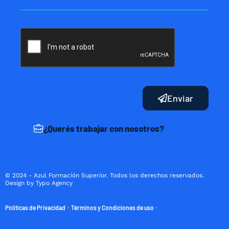
Enviar
¿Querés trabajar con nosotros?
© 2024 - Azul Formación Superior. Todos los derechos reservados.
Design by Typo Agency
Políticas de Privacidad
Términos y Condiciones de uso
·
·